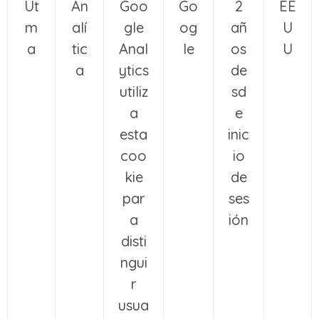
Ut
An
Goo
Go
2
EE
m
alí
gle
og
añ
U
a
tic
Anal
le
os
U
a
ytics
de
utiliz
sd
a
e
esta
inic
coo
io
kie
de
par
ses
a
ión
disti
ngui
r
usua