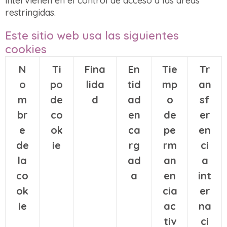
intervienen en el control de acceso a las áreas
restringidas.
Este sitio web usa las siguientes
cookies
N
Ti
Fina
En
Tie
Tr
o
po
lida
tid
mp
an
m
de
d
ad
o
sf
br
co
en
de
er
e
ok
ca
pe
en
de
ie
rg
rm
ci
la
ad
an
a
co
a
en
int
ok
cia
er
ie
ac
na
tiv
ci