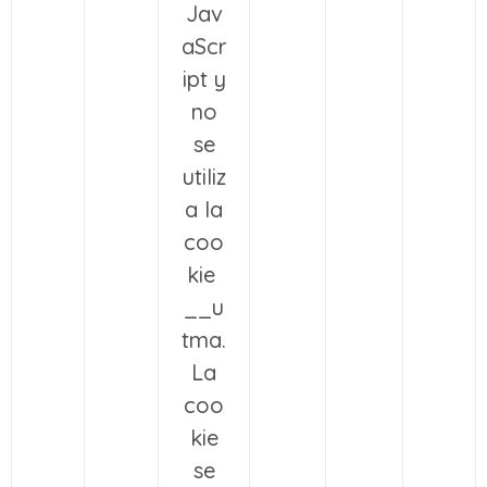
Jav
aScr
ipt y
no
se
utiliz
a la
coo
kie
__u
tma.
La
coo
kie
se