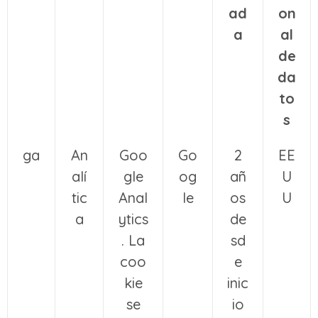
ad
on
a
al
de
da
to
s
ga
An
Goo
Go
2
EE
alí
gle
og
añ
U
tic
Anal
le
os
U
a
ytics
de
. La
sd
coo
e
kie
inic
se
io