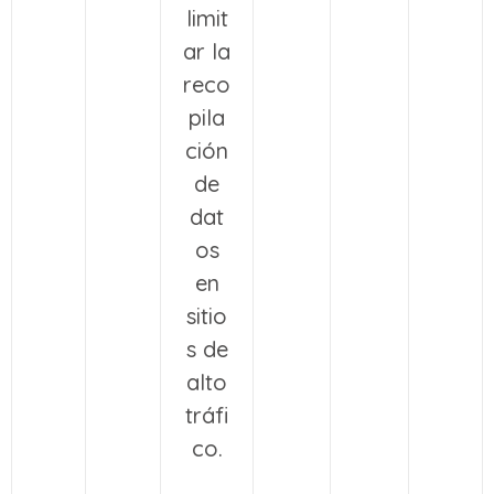
limit
ar la
reco
pila
ción
de
dat
os
en
sitio
s de
alto
tráfi
co.