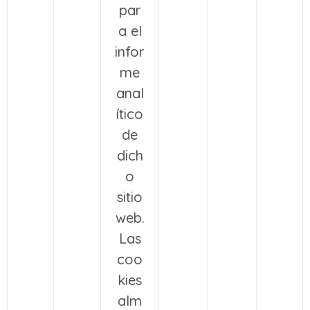
par
a el
infor
me
anal
ítico
de
dich
o
sitio
web.
Las
coo
kies
alm