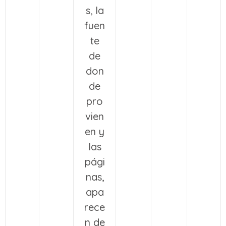
s, la
fuen
te
de
don
de
pro
vien
en y
las
pági
nas,
apa
rece
n de