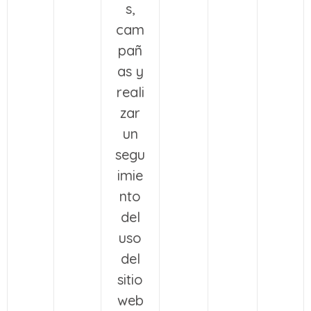
s,
cam
pañ
as y
reali
zar
un
segu
imie
nto
del
uso
del
sitio
web