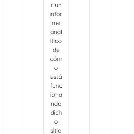
r un
infor
me
anal
ítico
de
cóm
o
está
func
iona
ndo
dich
o
sitio