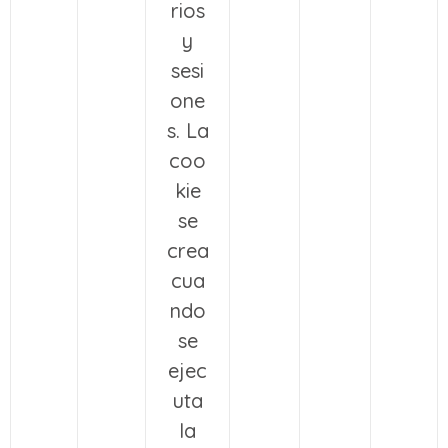
rios
y
sesi
one
s. La
coo
kie
se
crea
cua
ndo
se
ejec
uta
la