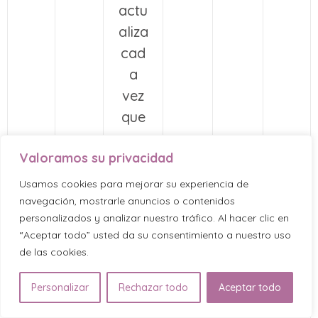
actu
aliza
cad
a
vez
que
se
Valoramos su privacidad
enví
an
Usamos cookies para mejorar su experiencia de
dat
navegación, mostrarle anuncios o contenidos
personalizados y analizar nuestro tráfico. Al hacer clic en
os a
“Aceptar todo” usted da su consentimiento a nuestro uso
Goo
de las cookies.
gle
Anal
Personalizar
Rechazar todo
Aceptar todo
ytics