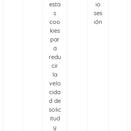
esta
io
s
ses
coo
ión
kies
par
a
redu
cir
la
velo
cida
d de
solic
itud
y