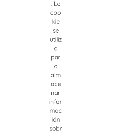
. La
coo
kie
se
utiliz
a
par
a
alm
ace
nar
infor
mac
ión
sobr