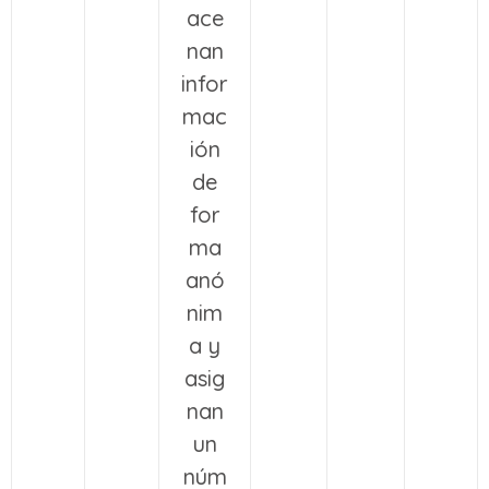
ace
nan
infor
mac
ión
de
for
ma
anó
nim
a y
asig
nan
un
núm