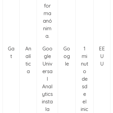
for
ma
anó
nim
a.
Ga
An
Goo
Go
1
EE
t
alí
gle
og
mi
U
tic
Univ
le
nut
U
a
ersa
o
l
de
Anal
sd
ytics
e
insta
el
la
inic