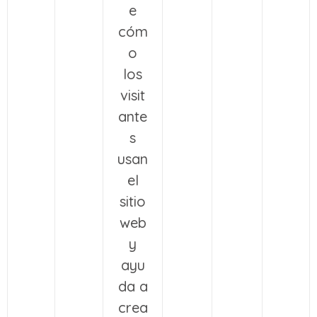
e
cóm
o
los
visit
ante
s
usan
el
sitio
web
y
ayu
da a
crea