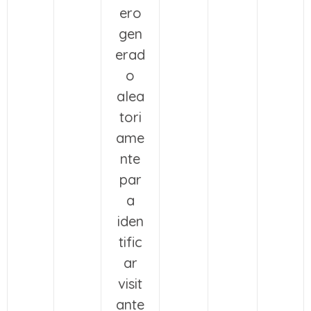
ero
gen
erad
o
alea
tori
ame
nte
par
a
iden
tific
ar
visit
ante