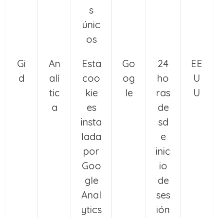
s
únic
os
Gi
An
Esta
Go
24
EE
d
alí
coo
og
ho
U
tic
kie
le
ras
U
a
es
de
insta
sd
lada
e
por
inic
Goo
io
gle
de
Anal
ses
ytics
ión